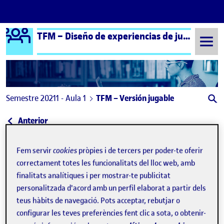
Logo Ágora
TFM – Diseño de experiencias de juego
Saltar al contingut
Semestre 20211 - Aula 1
TFM – Versión jugable
Navegació d'entrades
: Versión jugable
Anterior
TFM – Versión jugable
Publicat per
Fem servir
cookies
pròpies i de tercers per poder-te oferir
Publicat per
correctament totes les funcionalitats del lloc web, amb
Sergio Riquelme Palazón
Visibilitat:
Data de publicació
2 febrer, 2022 8:06 am
el TFM – Versión jugable
Públic
-
8 Des. 2021
-
comentari
finalitats analítiques i per mostrar-te publicitat
personalitzada d'acord amb un perfil elaborat a partir dels
teus hàbits de navegació. Pots acceptar, rebutjar o
Muy buenas,
configurar les teves preferències fent clic a sota, o obtenir-