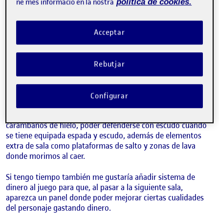
En esta entrada voy a mostrar también el video explicativo
ne més informació en la nostra
política de cookies.
incluido en la entrega de esta PEC3 donde se pueden ver un
poco las cosas que he implementado para esta entrega.
Acceptar
Ahora mismo la jugabilidad es corta, ya que solo tengo
incluido 1 nivel de inicio y 1 nivel de mazmorra con dos salas,
pero para la entrega final espero tener hechos de manera
Rebutjar
adicional 2 niveles de puzzle, 1 nivel más de mazmorra de
combate de horda con varias salas y 1 combate con un boss.
Configurar
También me gustaría añadir varios enemigos extra que
tengo pendientes de realizar, añadir ralentización a los
carámbanos de hielo, poder defenderse con escudo cuando
se tiene equipada espada y escudo, además de elementos
extra de sala como plataformas de salto y zonas de lava
donde morimos al caer.
Si tengo tiempo también me gustaría añadir sistema de
dinero al juego para que, al pasar a la siguiente sala,
aparezca un panel donde poder mejorar ciertas cualidades
del personaje gastando dinero.